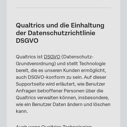
Qualtrics und die Einhaltung der
Datenschutzrichtlinie DSGVO
Qualtrics und die Einhaltung
Datenänderung
der Datenschutzrichtlinie
DSGVO
Datenlöschung per E-Mail-Adresse
Antworten nach Datum löschen
Qualtrics ist
DSGVO
(Datenschutz-
Datenlöschung: Umfrage
Grundverordnung) und stellt Technologie
bereit, die es unseren Kunden ermöglicht,
Datenlöschung: XM Directory
auch DSGVO-konform zu sein. Auf dieser
Datenlöschung: CX
Supportseite wird erläutert, wie Benutzer
Anfragen betroffener Personen über die
Datenlöschung: Employee Experience
Qualtrics verwalten können, insbesondere,
Datenlöschung: Kundenspezifische
wie ein Benutzer Daten ändern und löschen
Lösungen
kann.
Datenlöschung: Sitzungswiedergabe