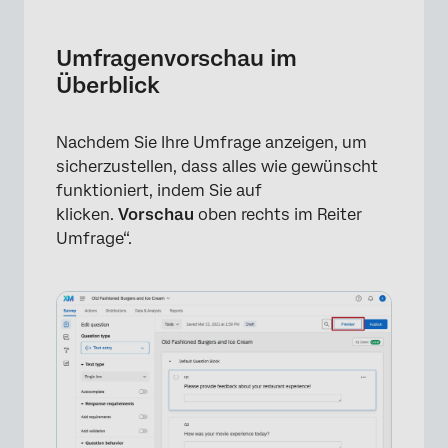
Umfragenvorschau im Überblick
Vorschau-Banner
Umfragenvorschau im
Überblick
Umfragenvorschau-Antworten
Mobile Vorschau
Nachdem Sie Ihre Umfrage anzeigen, um
Vorschau teilen
sicherzustellen, dass alles wie gewünscht
funktioniert, indem Sie auf
Andere Vorschaumodi
klicken.
Vorschau
oben rechts im Reiter
Umfragenvorschau/Testen einer Umfrage mit
Umfrage“.
eingebetteten Daten
Vorschau verschiedener Projektarten
anzeigen
FAQs