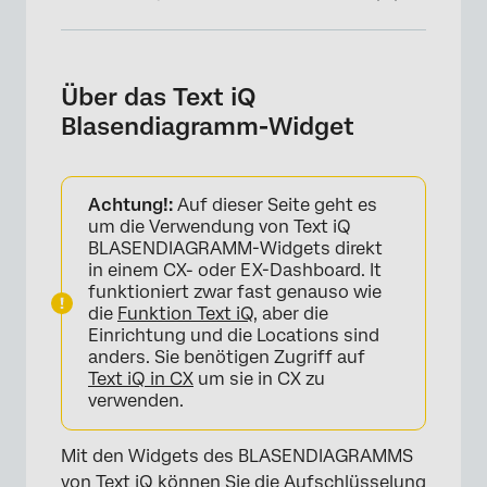
Über das Text iQ Blasendiagramm-Widget
Einrichtung von Text iQ im Dashboard
Über das Text iQ
Blasendiagramm-Widget
EX-Dashboard Text iQ Setup
Widget-Anpassung
Achtung!:
Auf dieser Seite geht es
Filtern nach Thema
um die Verwendung von Text iQ
BLASENDIAGRAMM-Widgets direkt
FAQs
in einem CX- oder EX-Dashboard. It
funktioniert zwar fast genauso wie
die
Funktion Text iQ
, aber die
Einrichtung und die Locations sind
anders. Sie benötigen Zugriff auf
Text iQ in CX
um sie in CX zu
verwenden.
Mit den Widgets des BLASENDIAGRAMMS
von Text iQ können Sie die Aufschlüsselung