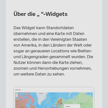
Über die „ “-Widgets
Unterstützte Arten von Dashboards
Über die „ “-Widgets
Einrichten von Locations-Feldern
Das Widget kann Standortdaten
Grundlegende WIDGET-Einrichtung
übernehmen und eine Karte mit Daten
Anzeigeoptionen
erstellen, die in den Vereinigten Staaten
von Amerika, in den Ländern der Welt oder
Zuordnen von Locations zu Koordinaten
sogar an genaueren Locations wie Breiten-
und Längengraden gesammelt wurden. Die
Begrenzung der Kartenansicht des WIDGETs
Nutzer können dann die Karte ziehen,
Legacy Kartenansicht Widget
zoomen und Hervorhebungen vornehmen,
um weitere Daten zu sehen.
FAQs