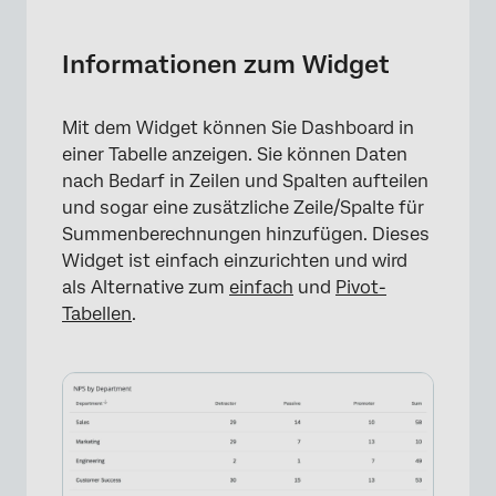
Informationen zum Widget
Arten von Dashboards
Informationen zum Widget
Feldtyp-Kompatibilität
Mit dem Widget können Sie Dashboard in
Grundlegende Einrichtung
einer Tabelle anzeigen. Sie können Daten
Widget-Anpassung
nach Bedarf in Zeilen und Spalten aufteilen
und sogar eine zusätzliche Zeile/Spalte für
Anzeigeoptionen
Summenberechnungen hinzufügen. Dieses
Widget ist einfach einzurichten und wird
Bedingte Formatierung
als Alternative zum
einfach
und
Pivot-
Tabellendaten exportieren
Tabellen
.
FAQs