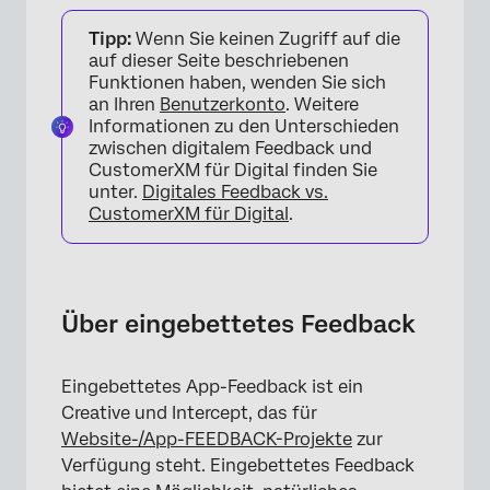
Über eingebettetes Feedback
Tipp:
Wenn Sie keinen Zugriff auf die
Erstellen von Feedback für eingebettete
auf dieser Seite beschriebenen
Anwendungen
Funktionen haben, wenden Sie sich
an Ihren
Benutzerkonto
. Weitere
Inhalt anpassen
Informationen zu den Unterschieden
zwischen digitalem Feedback und
Design
CustomerXM für Digital finden Sie
unter.
Digitales Feedback vs.
Eingebettete Umfragen
CustomerXM für Digital
.
FAQs
Über eingebettetes Feedback
Eingebettetes App-Feedback ist ein
Creative und Intercept, das für
Website-/App-FEEDBACK-Projekte
zur
Verfügung steht. Eingebettetes Feedback