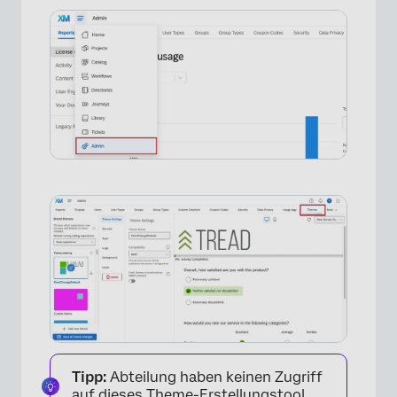
Anwenden eines Designvorlage
Tipp:
Abteilung haben keinen Zugriff
auf dieses Theme-Erstellungstool.