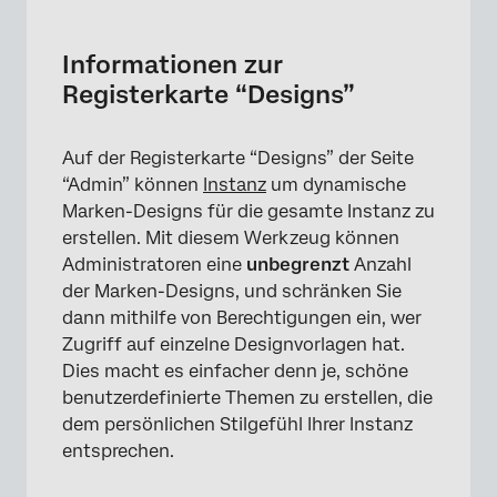
Informationen zur Registerkarte “Designs”
Neues Designvorlage anlegen
Informationen zur
Registerkarte “Designs”
Allgemeine Einstellungen
Stil-Einstellungen
Auf der Registerkarte “Designs” der Seite
Logo-Einstellungen
“Admin” können
Instanz
um dynamische
Marken-Designs für die gesamte Instanz zu
Hintergrund-Einstellungen
erstellen. Mit diesem Werkzeug können
Icons Einstellungen
Administratoren eine
unbegrenzt
Anzahl
der Marken-Designs, und schränken Sie
Löschen von Themes
dann mithilfe von Berechtigungen ein, wer
Vorschau von Designs anzeigen
Zugriff auf einzelne Designvorlagen hat.
Dies macht es einfacher denn je, schöne
Designvorlage für die Organisation festlegen
benutzerdefinierte Themen zu erstellen, die
dem persönlichen Stilgefühl Ihrer Instanz
Einstellen einer Standard-Erfahrung bei der
entsprechen.
Durchführung von Umfragen
Zugriffsrechte für Designvorlagen