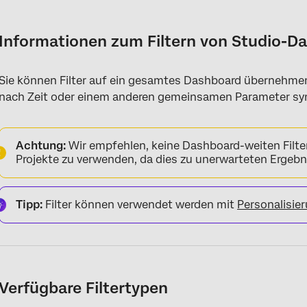
Informationen zum Filtern von Studio-Dashboards
Verfügbare Filtertypen
Informationen zum Filtern von Studio-D
Dashboard hinzufügen
Sie können Filter auf ein gesamtes Dashboard übernehmen.
Operatoren
nach Zeit oder einem anderen gemeinsamen Parameter sy
Vorselektierte Werte setzen
Dashboard
Achtung:
Wir empfehlen, keine Dashboard-weiten Filte
Projekte zu verwenden, da dies zu unerwarteten Ergebn
Tipp:
Filter können verwendet werden mit
Personalisie
Verfügbare Filtertypen