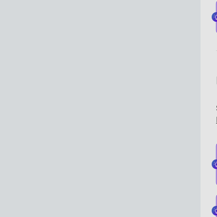
SuccessFactors-Aufgaben
Daten aus Discover Aufgabe
mit OAuth-
extrahieren
Anmeldeinformationen
Extrahieren von
Recruiting-Daten aus
MITARBEITENDEN Daten aus
SuccessFactors-Aufgabe
HRIS Aufgabe
extrahieren