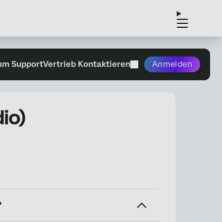
um Support
Vertrieb Kontaktieren
Anmelden
io)
?