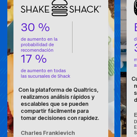
30 %
de aumento en la
d
probabilidad de
recomendación
17 %
m
a
de aumento en todas
las sucursales de Shack
Cu
n
Con la plataforma de Qualtrics,
s
realizamos análisis rápidos y
d
escalables que se pueden
compartir fácilmente para
tomar decisiones con rapidez.
D
E
Charles Frankievich
S