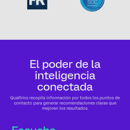
El poder de la
inteligencia
conectada
Qualtrics recopila información por todos los puntos de
contacto para generar recomendaciones claras que
mejoren los resultados.