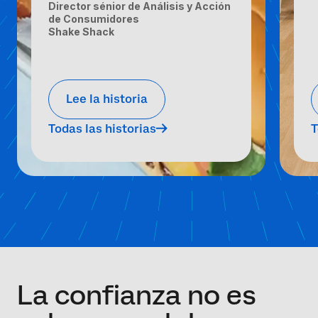
Director sénior de Análisis y Acción
de Consumidores
Shake Shack
Lee la historia
Todas las historias
T
La confianza no es