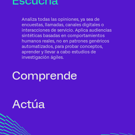
Escucha
Analiza todas las opiniones, ya sea de
encuestas, llamadas, canales digitales o
interacciones de servicio. Aplica audiencias
sintéticas basadas en comportamientos
humanos reales, no en patrones genéricos
automatizados, para probar conceptos,
aprender y llevar a cabo estudios de
investigación ágiles.
Comprende
Lo importante no son las palabras, sino las
Actúa
consecuencias para tu negocio. El análisis
de texto automático identifica temas,
sentimientos y riesgos contextualizados
según la relación completa con el cliente, la
intención y el impacto potencial.
Transforma la información en acciones
concretas en el momento oportuno. Los
agentes de la experiencia apoyan a los