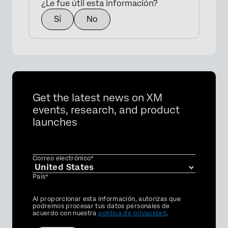
¿Le fue útil esta información?
Sí
No
Get the latest news on XM
events, research, and product
launches
Correo electrónico*
País*
Privacy
Al proporcionar esta información, autorizas que
Optin
podremos procesar tus datos personales de
acuerdo con nuestra
política de privacidad
.