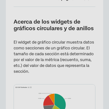
Acerca de los widgets de gráficos circulares
y de anillos
Acerca de los widgets de
Tipos de Dashboards
gráficos circulares y de anillos
Compatibilidad de tipo de campo
El widget de gráfico circular muestra datos
Configuración de un gráfico circular o de
como secciones de un gráfico circular. El
anillos
tamaño de cada sección está determinado
Opciones de visualización
por el valor de la métrica (recuento, suma,
etc.) del valor de datos que representa la
Widget Pie heredado
sección.
Preguntas frequentes