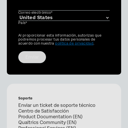
Correo electrónico*
País*
Privacy
Al proporcionar esta información, autorizas que
Optin
podremos procesar tus datos personales de
acuerdo con nuestra
política de privacidad
.
Enviar
Soporte
Enviar un ticket de soporte técnico
Centro de Satisfacción
Product Documentation (EN)
Qualtrics Community (EN)