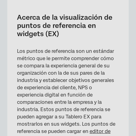
Acerca de la visualización de puntos de
referencia en widgets (EX)
Acerca de la visualización de
Visualización de puntos de referencia desde
puntos de referencia en
el editor de puntos de referencia
widgets (EX)
Visualización de comparaciones de
referencia
Los puntos de referencia son un estándar
métrico que le permite comprender cómo
Visualización de puntos de referencia únicos
se compara la experiencia general de su
Preguntas frequentes
organización con la de sus pares de la
industria y establecer objetivos generales
de experiencia del cliente, NPS o
experiencia digital en función de
comparaciones entre la empresa y la
industria. Estos puntos de referencia se
pueden agregar a su Tablero EX para
mostrarlos en sus widgets. Los puntos de
referencia se pueden cargar en
editor de