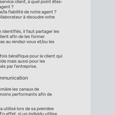
ervice client, à quel point êtes-
agent ?
la fiabilité de notre agent ?
llaborateur à résoudre votre
 identifiés, il faut partager les
ient afin de les former
s au rendez-vous et/ou les
ois bénéfique pour le client qui
luide mais aussi pour les
s par l’entreprise.
ommunication
mière les canaux de
s moins performants afin de
a utilisé lors de sa première
 effet, si un individu utilise