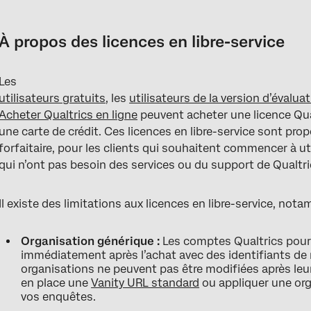
À propos des licences en libre-service
Mise à niveau d’un Compte gratuit ou d’un Compte d’essai
À propos des licences en libre-service
Achat d’une licence sans compte existant
Les
Manager votre licence
utilisateurs gratuits
, les
utilisateurs de la version d’évalua
Centres de données
Acheter Qualtrics en ligne
peuvent acheter une licence Qual
une carte de crédit. Ces licences en libre-service sont prop
Se connecter à Qualtrics
forfaitaire, pour les clients qui souhaitent commencer à ut
qui n’ont pas besoin des services ou du support de Qualtri
FAQs
Il existe des limitations aux licences en libre-service, not
Organisation générique :
Les comptes Qualtrics pour l
immédiatement après l’achat avec des identifiants d
organisations ne peuvent pas être modifiées après leu
en place une
Vanity URL standard
ou appliquer une org
vos enquêtes.