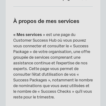
À propos de mes services
Accéder à « Mes services »
À propos de mes services
Nomination des utilisateurs du Success
Package
« Mes services
» est une page du
Customer Success Hub où vous pouvez
Contact avec votre Manager de la réussite
vous connecter et consulter le « Success
technique
Package » de votre organisation, une offre
Vérifications de réussite
groupée de services comprenant une
assistance continue et l'expertise de nos
Horaires de permanence mensuels
experts. Cette page vous permet de
consulter l'état d'utilisation de vos «
Soutien aux entreprises
Success Packages », notamment le nombre
XM Expert Coaching
de nominations que vous avez utilisées et
le nombre de « Success Checks » qu'il vous
Comparer toutes les formules « Success »
reste pour le trimestre.
Découvrez nos autres services