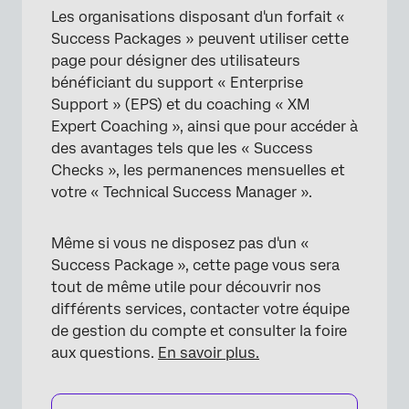
Foire aux questions
Les organisations disposant d'un forfait «
Success Packages » peuvent utiliser cette
Expérience des organisations ne disposant
page pour désigner des utilisateurs
pas de solutions « Success Packages »
bénéficiant du support « Enterprise
FAQs
Support » (EPS) et du coaching « XM
Expert Coaching », ainsi que pour accéder à
des avantages tels que les « Success
Checks », les permanences mensuelles et
votre « Technical Success Manager ».
Même si vous ne disposez pas d'un «
Success Package », cette page vous sera
tout de même utile pour découvrir nos
différents services, contacter votre équipe
de gestion du compte et consulter la foire
aux questions.
En savoir plus.