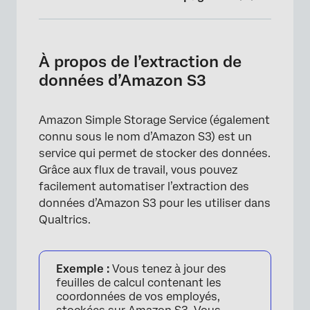
À propos de l’extraction de données
d’Amazon S3
À propos de l’extraction de
Avant de commencer
données d’Amazon S3
Connecter Qualtrics à AWS
Amazon Simple Storage Service (également
Configuration d’une tâche d’extraction de
connu sous le nom d’Amazon S3) est un
données à partir d’Amazon S3
service qui permet de stocker des données.
Grâce aux flux de travail, vous pouvez
facilement automatiser l’extraction des
données d’Amazon S3 pour les utiliser dans
Qualtrics.
Exemple :
Vous tenez à jour des
feuilles de calcul contenant les
coordonnées de vos employés,