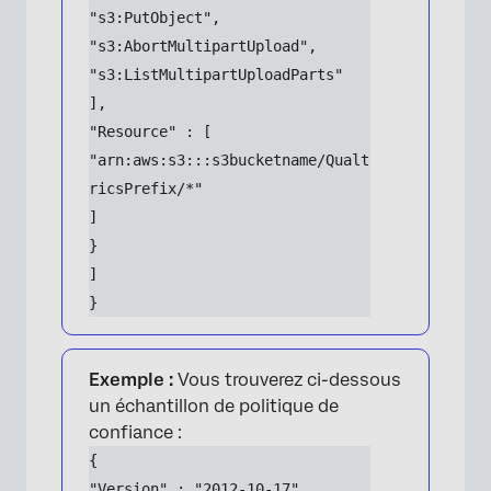
"s3:PutObject",
"s3:AbortMultipartUpload",
"s3:ListMultipartUploadParts"
],
"Resource" : [
"arn:aws:s3:::s3bucketname/Qualt
ricsPrefix/*"
]
}
]
}
Exemple :
Vous trouverez ci-dessous
un échantillon de politique de
confiance :
{
"Version" : "2012-10-17",