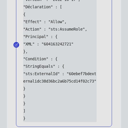
"Déclaration" : [
{
"Effect" : "Allow",
"Action" : "sts:AssumeRole",
"Principal" : {
"XML" : "604163242721"
},
"Condition" : {
"StringEquals" : {
"sts:ExternalId" : "60ebef7bdext
ernalidc38d36bc2a6b75cd14f02c73"
}
}
}
]
}