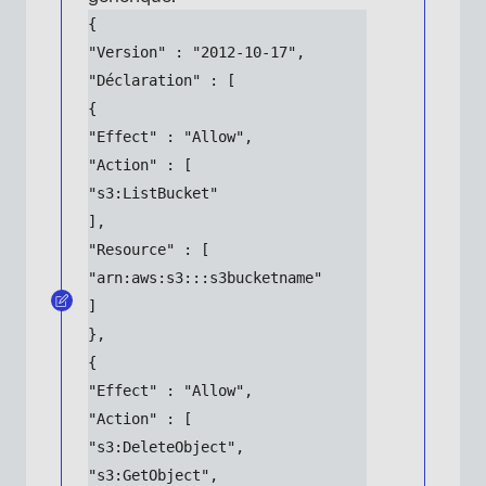
{
"Version" : "2012-10-17",
"Déclaration" : [
{
"Effect" : "Allow",
"Action" : [
"s3:ListBucket"
],
"Resource" : [
"arn:aws:s3:::s3bucketname"
]
},
{
"Effect" : "Allow",
"Action" : [
"s3:DeleteObject",
"s3:GetObject",