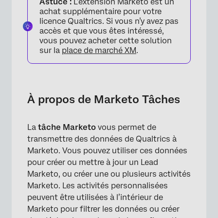
Astuce :
L’extension Marketo est un
Configuration de Marketo
achat supplémentaire pour votre
licence Qualtrics. Si vous n’y avez pas
Configuration initiale de la Tâche Marketo
accès et que vous êtes intéressé,
vous pouvez acheter cette solution
Créer une activité Marketo
sur la
place de marché XM
.
Créer ou mettre à jour une piste Marketo
FAQs
À propos de Marketo Tâches
La
tâche Marketo
vous permet de
transmettre des données de Qualtrics à
Marketo. Vous pouvez utiliser ces données
pour créer ou mettre à jour un Lead
Marketo, ou créer une ou plusieurs activités
Marketo. Les activités personnalisées
peuvent être utilisées à l’intérieur de
Marketo pour filtrer les données ou créer