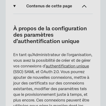
Contenus de cette page
À propos de la configuration des paramètres
d’authentification unique
À propos de la configuration
Ajouter une connexion
des paramètres
d’authentification unique
Manager les connexions SSO pour la
connexion de l’organisation
En tant qu’Administrateur de l’organisation,
Manager les connexions SSO pour
vous avez la possibilité de créer et de gérer
l’authentificateur de l’Enquête
vos connexions d’
authentification unique
Connexions SAML SSO par défaut
(SSO) SAML et OAuth 2.0. Vous pourrez
ajouter de nouvelles connexions, mettre à
Gestion des connexions existantes
jour des certificats sur des connexions
Rotation des certificats IdP
existantes, modifier des paramètres tels
que le provisionnement juste à temps, et
Tester la connexion
plus encore. Ces connexions peuvent être
Résolution des problèmes
utilisées pour gérer la manière dont les