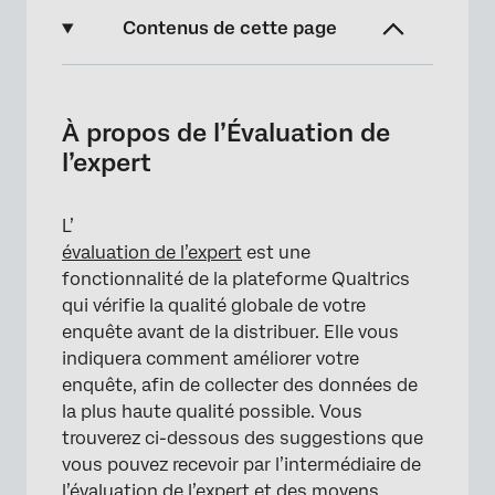
Contenus de cette page
À propos de l’Évaluation de l’expert
Durée prévue
À propos de l’Évaluation de
l’expert
Compatibilité mobile
Nombre de zones de saisie de texte
L’
Nombre de tableaux de matrice
évaluation de l’expert
est une
fonctionnalité de la plateforme Qualtrics
Accessibilité : WCAG
qui vérifie la qualité globale de votre
Lisibilité des questions
enquête avant de la distribuer. Elle vous
indiquera comment améliorer votre
La dernière question de l’enquête est un
enquête, afin de collecter des données de
texte descriptif
la plus haute qualité possible. Vous
Utiliser une question certifiée Qualtrics
trouverez ci-dessous des suggestions que
vous pouvez recevoir par l’intermédiaire de
Références
l’évaluation de l’expert et des moyens