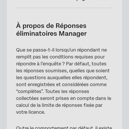
À propos de Réponses éliminatoires Manager
Enregistrement des réponses éliminatoires
À propos de Réponses
éliminatoires Manager
Réponses éliminatoires D’ENQUÊTE Flux
d’enquête
Que se passe-t-il lorsqu’un répondant ne
Signalement des réponses éliminatoires
remplit pas les conditions requises pour
Rejet des réponses éliminatoires
répondre à l’enquête ? Par défaut, toutes
les réponses soumises, quelles que soient
Autoriser le décompte des réponses
les questions auxquelles elles répondent,
éliminées
sont enregistrées et considérées comme
Utilisation des réponses éliminatoires avec le
“complètes”. Toutes les réponses
Qualtrics Mailer
collectées seront prises en compte dans le
calcul de la limite de réponses fixée par
Types de projets dans lesquels cette
votre licence.
fonction est disponible
Outre le comportement par défaut, il existe