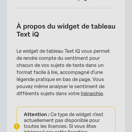
À propos du widget de tableau Text iQ
Utilisation de Text iq dans votre tableau de
À propos du widget de tableau
bord
Text iQ
Configuration des colonnes
Le widget de tableau Text iQ vous permet
Personnalisation d’un widget
de rendre compte du sentiment pour
FAQs
chacun de vos sujets de texte dans un
format facile à lire, accompagné d’une
légende pratique en bas de page. Vous
pouvez même analyser le sentiment de
différents sujets dans votre
hiérarchie
.
Attention :
Ce type de widget n’est
actuellement pas disponible pour
toutes les licences. Si vous êtes