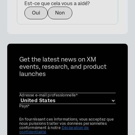
Est-ce que cela vous a aidé?
Oui
Non
Get the latest news on XM
events, research, and product
launches
Adresse e-mail professionnelle*
Pays*
Privacy
En fournissant ces informations, vous acceptez que
Optin
nous puissions traiter vos données personnelles
conformément à notre
Déclaration de
confidentialité