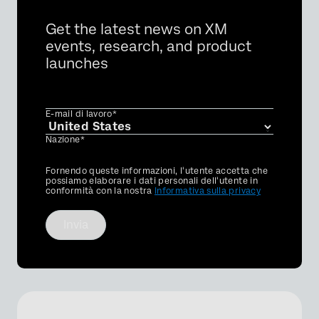
Get the latest news on XM
events, research, and product
launches
E-mail di lavoro*
Nazione*
Privacy
Fornendo queste informazioni, l'utente accetta che
Optin
possiamo elaborare i dati personali dell'utente in
conformità con la nostra
Informativa sulla privacy
Invia