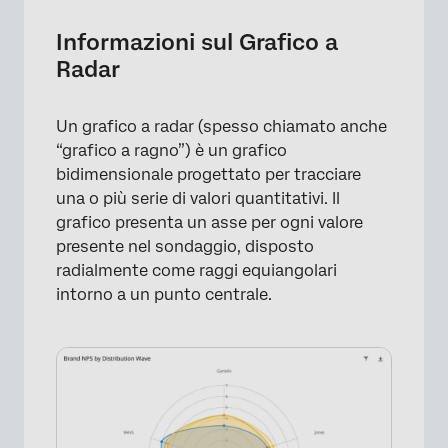
Interpretazione
Informazioni sul Grafico a
Radar
Requisiti dei dati
Impostazione del grafico a radar
Un grafico a radar (spesso chiamato anche
Grafici con più gruppi di raggi
“grafico a ragno”) è un grafico
bidimensionale progettato per tracciare
Grafici a radar con serie di dati
una o più serie di valori quantitativi. Il
Opzioni di personalizzazione dei widget
grafico presenta un asse per ogni valore
presente nel sondaggio, disposto
FAQs
radialmente come raggi equiangolari
intorno a un punto centrale.