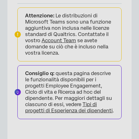
Informazioni sulle distribuzioni di Microsoft
Attenzione:
Le distribuzioni di
Teams
Microsoft Teams sono una funzione
Integrazione con Microsoft Teams
aggiuntiva non inclusa nelle licenze
standard di Qualtrics. Contattate il
Scaricare l’applicazione QUALTRrics
vostro
Account Team
se avete
domande su ciò che è incluso nella
Preparazione dei partecipanti a Microsoft
vostra licenza.
Teams
Invio di inviti al sondaggio a Microsoft Teams
Consiglio q:
questa pagina descrive
le funzionalità disponibili per i
Invio di promemoria a Microsoft Teams
progetti Employee Engagement,
Ciclo di vita e Ricerca ad hoc del
Manager delle distribuzioni di Microsoft
dipendente. Per maggiori dettagli su
Teams
ciascuno di essi, vedere
Tipi di
progetti di Esperienza dei dipendenti
.
Esperienza del rispondente di Microsoft
Teams