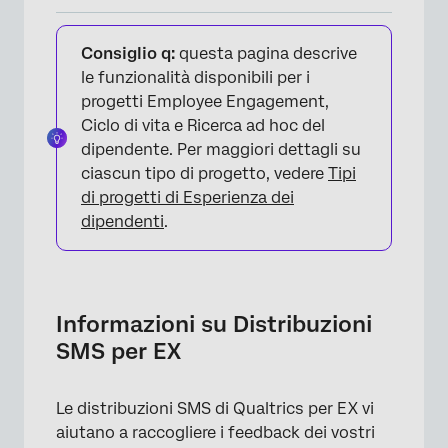
Informazioni su Distribuzioni SMS per EX
Consiglio q:
questa pagina descrive
Crediti & Modelli di integrazione
le funzionalità disponibili per i
progetti Employee Engagement,
Aggiunta di numeri di telefono ai
Ciclo di vita e Ricerca ad hoc del
partecipanti
dipendente. Per maggiori dettagli su
Invio di un sondaggio a 1 via via via SMS
ciascun tipo di progetto, vedere
Tipi
di progetti di Esperienza dei
Messaggi SMS ricorrenti per il ciclo di vita
dipendenti
.
Limitare chi riceve i messaggi di testo
Invio di una promemoria a un invito via SMS
Visualizzazione delle informazioni sulla
Informazioni su Distribuzioni
distribuzione e scaricamento delle
SMS per EX
cronologie di distribuzione
OPT-IN ai sondaggi SMS
Le distribuzioni SMS di Qualtrics per EX vi
aiutano a raccogliere i feedback dei vostri
FAQs