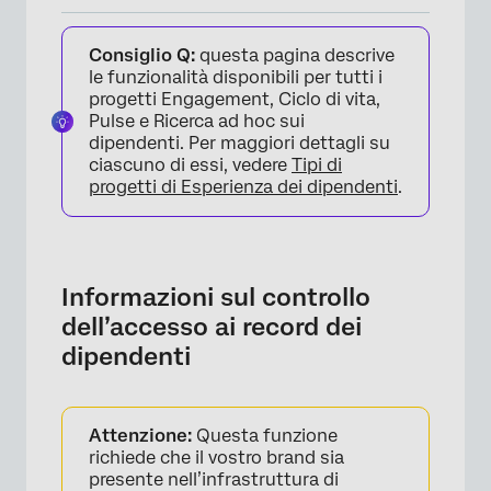
Informazioni sul controllo dell’accesso ai
Consiglio Q:
questa pagina descrive
record dei dipendenti
le funzionalità disponibili per tutti i
Creazione di ruoli di controllo
progetti Engagement, Ciclo di vita,
Pulse e Ricerca ad hoc sui
dell’accessibilità per i record dei dipendenti
dipendenti. Per maggiori dettagli su
Dati limitanti
ciascuno di essi, vedere
Tipi di
progetti di Esperienza dei dipendenti
.
Attivazione del controllo dell’accessibilità dei
record dei dipendenti
Impatto sull’esperienza dell’amministratore
Informazioni sul controllo
del progetto
dell’accesso ai record dei
dipendenti
Attenzione:
Questa funzione
richiede che il vostro brand sia
presente nell’infrastruttura di