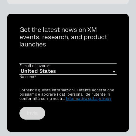
×
Get the latest news on XM
events, research, and product
launches
E-mail di lavoro*
Nazione*
Privacy
Fornendo queste informazioni, l'utente accetta che
Optin
possiamo elaborare i dati personali dell'utente in
conformità con la nostra
Informativa sulla privacy
Invia