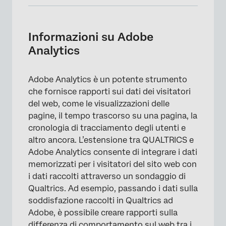
Informazioni su Adobe Analytics
Utilizzo delle variabili di Adobe Analytics
Informazioni su Adobe
nella logica di destinazione dei visitatori
Analytics
Passaggio delle variabili di Adobe Analytics a
Qualtrics
Adobe Analytics è un potente strumento
che fornisce rapporti sui dati dei visitatori
Passaggio dei dati di Qualtrics ad Adobe
del web, come le visualizzazioni delle
Analytics
pagine, il tempo trascorso su una pagina, la
Risoluzione dei problemi relativi al passaggio
cronologia di tracciamento degli utenti e
dei dati di Qualtrics ad Adobe Analytics
altro ancora. L’estensione tra QUALTRICS e
Adobe Analytics consente di integrare i dati
Alcuni dati non appaiono in Adobe Analytics
memorizzati per i visitatori del sito web con
Credenziali JWT tradizionali
i dati raccolti attraverso un sondaggio di
Qualtrics. Ad esempio, passando i dati sulla
soddisfazione raccolti in Qualtrics ad
Adobe, è possibile creare rapporti sulla
differenza di comportamento sul web tra i