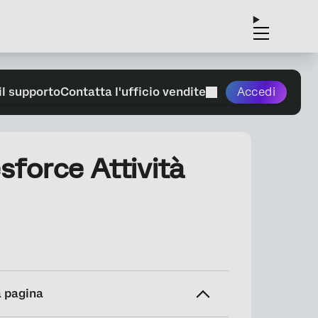
il supporto
Contatta l'ufficio vendite
Accedi
esforce Attività
a pagina