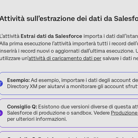
Attività sull’estrazione dei dati da Salesforce
Produzione vs. produzione. Attività della Sandbox
Attività sull’estrazione dei dati da Salesf
Impostazione di un’attività di estrazione dei dati da Salesforce
L’attività
Estrai dati da Salesforce
importa i dati dall’istan
Risoluzione dei problemi
Alla prima esecuzione l’attività importerà tutti i record del
FAQs
inserirà i record nuovi o aggiornati dall’ultima esecuzione. U
utilizzare un’
attività di caricamento dati per
salvare i dati n
Esempio:
Ad esempio, importare i dati degli account dei 
Directory XM per aiutarvi a monitorare gli account sfrut
Consiglio Q:
Esistono due versioni diverse di questa at
Salesforce di produzione o sandbox. Vedere
Produzione 
per ulteriori informazioni.