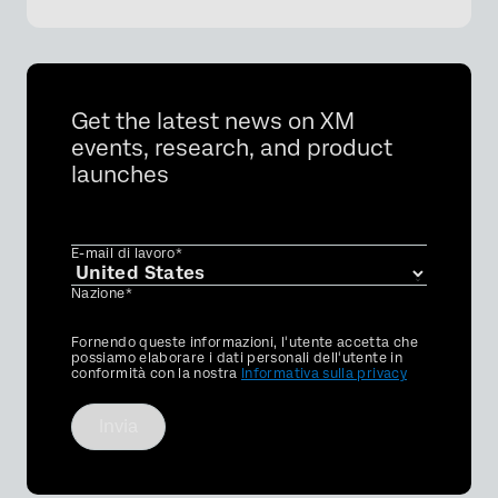
Get the latest news on XM
events, research, and product
launches
E-mail di lavoro*
×
Nazione*
Privacy
Fornendo queste informazioni, l'utente accetta che
Optin
possiamo elaborare i dati personali dell'utente in
conformità con la nostra
Informativa sulla privacy
Invia