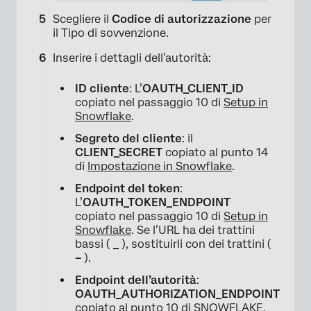
Scegliere il
Codice di autorizzazione
per
il Tipo di sovvenzione.
Inserire i dettagli dell’autorità:
ID cliente
: L’
OAUTH_CLIENT_ID
copiato nel passaggio 10 di
Setup in
×
Snowflake
.
Segreto del cliente
: il
CLIENT_SECRET
copiato al punto 14
di
Impostazione in Snowflake
.
Endpoint del token
:
L’
OAUTH_TOKEN_ENDPOINT
copiato nel passaggio 10 di
Setup in
Snowflake
. Se l’URL ha dei trattini
bassi (
_
), sostituirli con dei trattini (
–
).
Endpoint dell’autorità
:
OAUTH_AUTHORIZATION_ENDPOINT
copiato al punto 10 di
SNOWFLAKE.