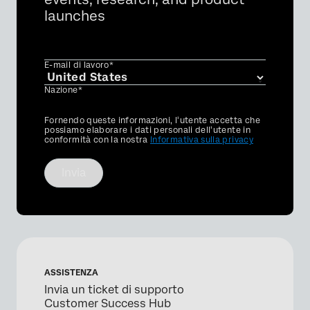
launches
E-mail di lavoro*
Nazione*
Privacy
Fornendo queste informazioni, l'utente accetta che
Optin
possiamo elaborare i dati personali dell'utente in
conformità con la nostra
Informativa sulla privacy
Invia
ASSISTENZA
Invia un ticket di supporto
Customer Success Hub