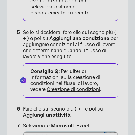
evento di sondaggio
con
selezionato almeno
Risposte
create di recente
.
Se lo si desidera, fare clic sul segno più (
+
) e poi su
Aggiungi una condizione
per
aggiungere condizioni al flusso di lavoro,
che determinano quando il flusso di
lavoro viene eseguito.
Consiglio Q:
Per ulteriori
informazioni sulla creazione di
condizioni nei flussi di lavoro,
vedere
Creazione di condizioni
.
Fare clic sul segno più (
+
) e poi su
Aggiungi un'attività
.
Selezionate
Microsoft Excel
.