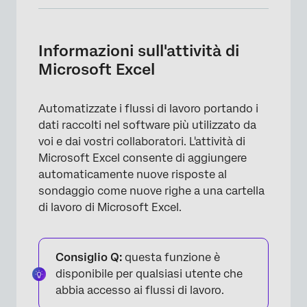
Informazioni sull'attività di Microsoft Excel
Modifiche ai dati
Informazioni sull'attività di
Microsoft Excel
Creazione di una cartella di lavoro di
Microsoft Excel
Automatizzate i flussi di lavoro portando i
Collegamento di un account Microsoft
dati raccolti nel software più utilizzato da
Creazione di un'attività di Microsoft Excel
voi e dai vostri collaboratori. L'attività di
Microsoft Excel consente di aggiungere
Suggerimenti per la mappatura del testo
automaticamente nuove risposte al
trasferito nelle colonne
sondaggio come nuove righe a una cartella
di lavoro di Microsoft Excel.
Consiglio Q:
questa funzione è
disponibile per qualsiasi utente che
abbia accesso ai flussi di lavoro.