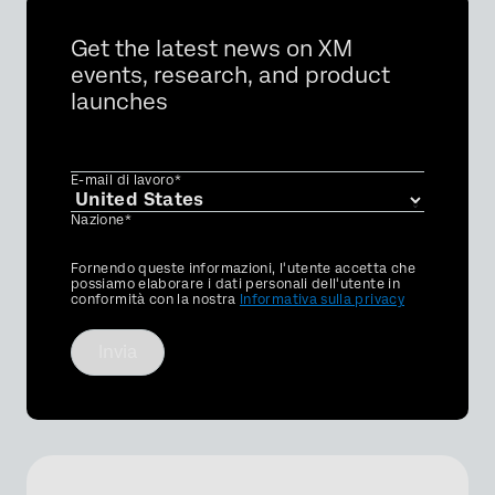
Get the latest news on XM
events, research, and product
launches
E-mail di lavoro*
Nazione*
Privacy
Fornendo queste informazioni, l'utente accetta che
Optin
possiamo elaborare i dati personali dell'utente in
conformità con la nostra
Informativa sulla privacy
Invia