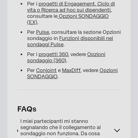
Per i
progetti di Engagement, Ciclo di
vita o Ricerca ad hoc sui dipendenti
,
consultare le
Opzioni SONDAGGIO
(EX)
.
Per
Pulse
, consultare la sezione Opzioni
sondaggio in
Funzioni disponibili nei
sondaggi Pulse
.
Per i
progetti 360
, vedere
Opzioni
sondaggio (360)
.
Per
Conjoint
e
MaxDiff
, vedere
Opzioni
SONDAGGIO
.
FAQs
I miei partecipanti mi stanno
segnalando che il collegamento al
sondaggio non funziona. Da cosa