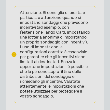
Informazioni sulle opzioni di sicurezza del
Attenzione:
Si consiglia di prestare
sondaggio
particolare attenzione quando si
Accesso al sondaggio
impostano sondaggi che prevedono
incentivi (ad esempio, con
Protezione password
l’
estensione Tango Card
,
impostando
una lotteria anonima
o impostando
Aggiungi un url del sito web di segnalazione
un proprio sondaggio con incentivi).
URL DEL SITO SEGNALAZIONE
L’uso di impostazioni e
configurazioni corrette è essenziale
Evita invii multipli
per garantire che gli incentivi siano
limitati ai destinatari. Senza le
Rilevamento bot
opportune impostazioni, è possibile
che le persone approfittino delle
Monitoraggio della scansione di sicurezza
distribuzioni del sondaggio e
richiedano gli incentivi. Valutate
Rilevamento dei duplicati
attentamente le impostazioni che
potete utilizzare per proteggere il
Evita INDICIZZAZIONE
vostro sondaggio.
Accesso ai file caricati
Anonimizzare le risposte