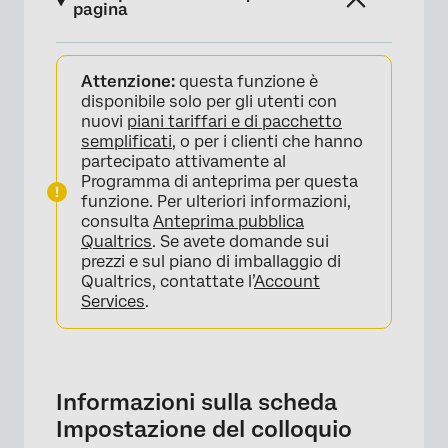
pagina
Informazioni sulla scheda Impostazione del
Attenzione:
questa funzione è
colloquio
disponibile solo per gli utenti con
Dettagli generali
nuovi
piani tariffari e di pacchetto
semplificati
, o per i clienti che hanno
Disponibilità al colloquio
partecipato attivamente al
Programma di anteprima per questa
Impostazioni di pianificazione
funzione. Per ulteriori informazioni,
consulta
Anteprima pubblica
Moderatori aggiuntivi
Qualtrics
. Se avete domande sui
prezzi e sul piano di imballaggio di
Salvataggio dell’impostazione
Qualtrics, contattate l’
Account
Services
.
Creazione di tipi di intervista aggiuntivi
Informazioni sulla scheda
Impostazione del colloquio