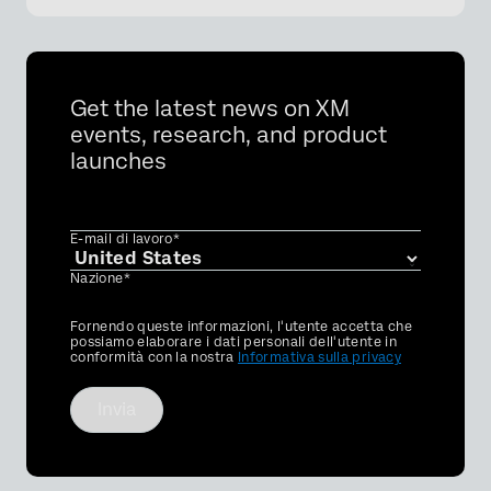
Get the latest news on XM
events, research, and product
launches
E-mail di lavoro*
Nazione*
×
Privacy
Fornendo queste informazioni, l'utente accetta che
Optin
possiamo elaborare i dati personali dell'utente in
conformità con la nostra
Informativa sulla privacy
Invia