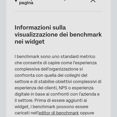
pagina
Informazioni sulla visualizzazione dei
benchmark nei widget
Informazioni sulla
Come vengono visualizzati i benchmark sui
visualizzazione dei benchmark
widget
nei widget
Visualizzazione dei benchmark come linee di
confronto
I benchmark sono uno standard metrico
che consente di capire come l’esperienza
Parametri di riferimento precostituiti rapidi
complessiva dell’organizzazione si
di QUALTRrics
confronta con quella dei colleghi del
Filtro dei benchmark rapidi
settore e di stabilire obiettivi complessivi di
esperienza dei clienti, NPS o esperienza
Parametri di riferimento personalizzati una
digitale in base ai confronti con l’azienda e
tantum
il settore. Prima di essere aggiunti ai
Impostazione dei benchmark dei percentili di
widget, i benchmark possono essere
QUALTRICS
caricati nell’
editor di benchmark
oppure