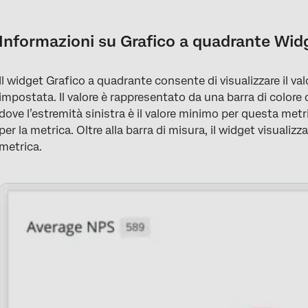
Informazioni su Grafico a quadrante Widget
Tipi di Dashboard
Informazioni su Grafico a quadrante Wid
Compatibilità del tipo di campo
Il widget Grafico a quadrante consente di visualizzare il va
Impostazione di base
impostata. Il valore è rappresentato da una barra di colore
Opzioni di visualizzazione
dove l’estremità sinistra è il valore minimo per questa metr
per la metrica. Oltre alla barra di misura, il widget visualiz
Migrazione dei widget del Grafico a quadrante legacy
metrica.
FAQs