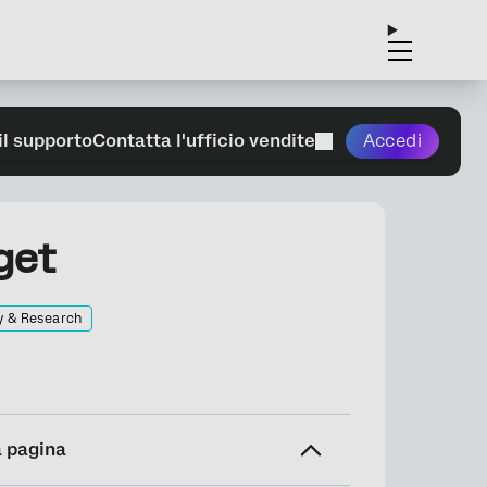
il supporto
Contatta l'ufficio vendite
Accedi
get
y & Research
a pagina