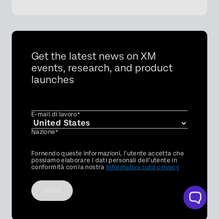
Get the latest news on XM
events, research, and product
launches
E-mail di lavoro*
Nazione*
Privacy
Fornendo queste informazioni, l'utente accetta che
Optin
possiamo elaborare i dati personali dell'utente in
conformità con la nostra
Informativa sulla privacy
Invia