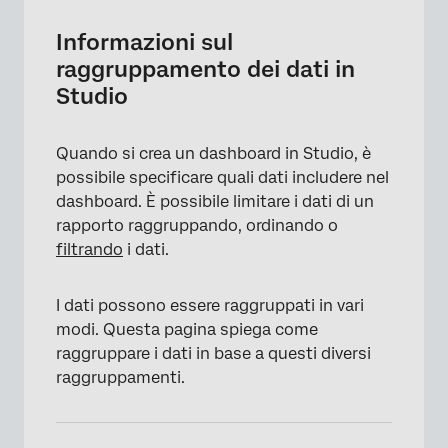
Studio
Informazioni sul
Raggruppare i dati in un widget
raggruppamento dei dati in
Studio
Argomenti
PNL
Quando si crea un dashboard in Studio, è
Ora
possibile specificare quali dati includere nel
dashboard. È possibile limitare i dati di un
Attributi
rapporto raggruppando, ordinando o
Metriche
filtrando
i dati.
Fattori
I dati possono essere raggruppati in vari
Gerarchia aziendale
modi. Questa pagina spiega come
raggruppare i dati in base a questi diversi
Costo del raggruppamento
raggruppamenti.