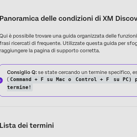
Panoramica delle condizioni di XM Discover
Lista dei termini
Panoramica delle condizioni di XM Disco
Qui è possibile trovare una guida organizzata delle funzion
frasi ricercati di frequente. Utilizzate questa guida per sfogl
raggiungere la pagina di supporto corretta.
Consiglio Q:
se state cercando un termine specifico, es
(
Command + F su Mac o
Control + F
su PC) p
termine!
Lista dei termini