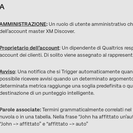
A
AMMINISTRAZIONE
:
Un ruolo di utente amministrativo che 
dell’account master XM Discover.
Proprietario dell’account
: Un dipendente di Qualtrics res
account dei clienti. Di solito viene assegnato al rappresen
Avviso
: Una notifica che si Trigger automaticamente quand
possibile ricevere avvisi quando un determinato argomento
determinata metrica raggiunge una soglia predefinita o 
destinazione di un punteggio intelligente.
Parole associate:
Termini grammaticalmente correlati nel t
nuvola o in una tabella. Nella frase “John ha affittato un’aut
“John –> affittato” e “affittato –> auto”