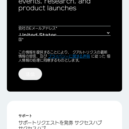
events, research, and
product launches
会社のEメールアドレス*
国*
Privacy
この情報を提供することにより、 クアルトリクスの最新
Optin
情報の受信、及び
プライバシーに関する声明
に従った 個
人情報の処理に同意するものとします。
送信
サポート
サポートリクエストを発券 サクセスハブ
サクセスハブ