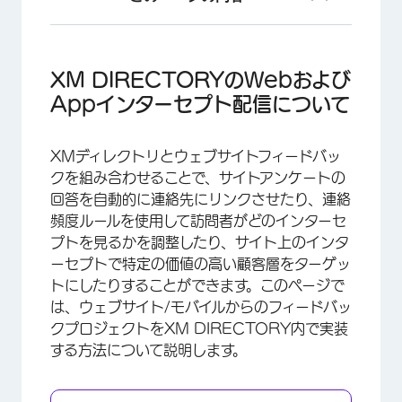
XM DIRECTORYのWebおよびAppインター
セプト配信について
XM DIRECTORYのWebおよび
XM Directoryでのウェブサイト/モバイルから
Appインターセプト配信について
のフィードバック配信の作成
XM DIRECTORYでのウェブサイトとアプリの
XMディレクトリとウェブサイトフィードバッ
インターセプト配信のマネージャー
クを組み合わせることで、サイトアンケートの
回答を自動的に連絡先にリンクさせたり、連絡
ウェブサイト/モバイルからのフィードバックを知
頻度ルールを使用して訪問者がどのインターセ
る
プトを見るかを調整したり、サイト上のインタ
ーセプトで特定の価値の高い顧客層をターゲッ
トにしたりすることができます。このページで
は、ウェブサイト/モバイルからのフィードバッ
クプロジェクトをXM DIRECTORY内で実装
する方法について説明します。