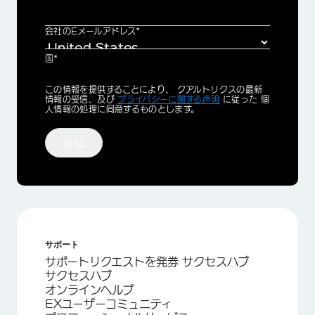
会社のEメールアドレス*
国*
Privacy
この情報を提供することにより、 クアルトリクスの最新
Optin
情報の受信、及び
プライバシーに関する声明
に従った 個
人情報の処理に同意するものとします。
送信
サポート
サポートリクエストを発券 サクセスハブ
サクセスハブ
オンラインヘルプ
EXユーザーコミュニティ