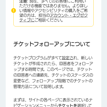
注意:
現在、すべてのお客様にご利用い
チケットフォローアップページ
ただける機能ではありません。より詳し
い情報やアクセシビリティの購入をご希
チケットの拡大と縮小
望の方は、担当の
アカウント・エグゼク
ティブに
ご相談ください。
チケットステータスの変更
チケットをユーザー、チーム、グループに割り当
てる
チケットフォローアップについて
優先順位の割り当て
根本原因
チケットプログラムがすべて
設定さ
れ、新しい
チケット概要
チケットが作成されたら、回答者をフォローア
ップする時間です。このページでは、チケット
チケットデータ
の回答者への連絡先、チケットのステータスの
変更など、フォローアップ段階でのチケットの
顧客プロファイリング
管理方法について説明します。
アンケート調査の回答を表示する
コメント
まずは、サイトの各ページに表示されているナ
ビゲーションメニューから
チケットを
選択して