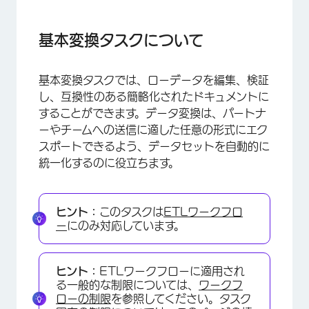
基本変換タスクについて
基本変換タスクの設定
基本変換タスクについて
データ変換
基本変換タスクでは、ローデータを編集、検証
データ検証
し、互換性のある簡略化されたドキュメントに
条件付きフィールド
することができます。データ変換は、パートナ
ーやチームへの送信に適した任意の形式にエク
変換後のファイルとレポート
スポートできるよう、データセットを自動的に
トラブルシューティング
統一化するのに役立ちます。
ヒント：
このタスクは
ETLワークフロ
ー
にのみ対応しています。
ヒント：
ETLワークフローに適用され
る一般的な制限については、
ワークフ
ローの制限
を参照してください。タスク