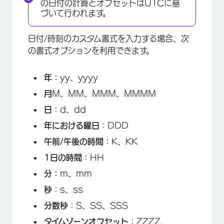
の日付の計算とオフセットはUTCに基
づいて行われます。
日付/時刻のカスタム書式を入力する場合、次
の書式オプションを利用できます。
年：
yy、yyyy
月
M、MM、MMM、MMMM
日
：d、dd
年における曜日
：DDD
午前/午後の時間：
K、KK
1日の時間
：HH
分：
m、mm
秒
：s、ss
分数秒
：S、SS、SSS
タイムゾーンオフセット
：ZZZZ、