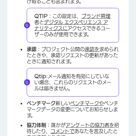
け取ることも含まれます。
QTIP：
この設定は、
ブランド管理
者と
デジタル エクスペリエンス ア
ナリティクスに
アクセスできるユー
ザーのみが使用できます。
承認：
プロジェクト公開の
承認を
求められ
たときや、承認リクエストの更新があった
ときに通知されます。
Qtip:
メール通知を有効にしていな
い場合、これらのリクエストのメー
ルは届きません。
ベンチマーク
新しい
ベンチマークや
ベンチ
マークデータの変更についてお知らせしま
す。
協力体制：
誰かが
アンケートの協力者を
招
待したり、
コメントで
あなたを言及したと