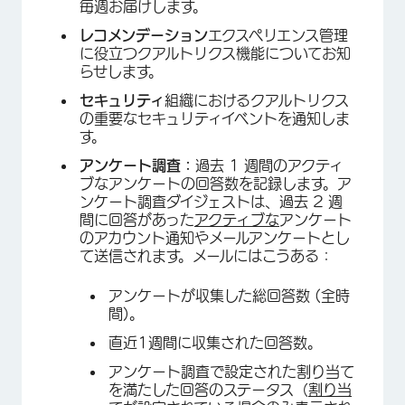
毎週お届けします。
レコメンデーション
エクスペリエンス管理
に役立つクアルトリクス機能についてお知
らせします。
セキュリティ
組織におけるクアルトリクス
の重要なセキュリティイベントを通知しま
す。
アンケート調査：
過去 1 週間のアクティ
ブなアンケートの回答数を記録します。ア
ンケート調査ダイジェストは、過去 2 週
間に回答があった
アクティブな
アンケート
のアカウント通知やメールアンケートとし
て送信されます。メールにはこうある：
×
アンケートが収集した総回答数 (全時
間)。
直近1週間に収集された回答数。
アンケート調査で設定された割り当て
を満たした回答のステータス（
割り当