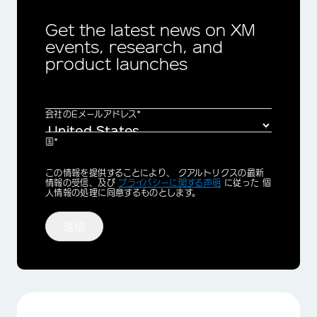
Get the latest news on XM
×
events, research, and
product launches
会社のEメールアドレス*
国*
Privacy
この情報を提供することにより、 クアルトリクスの最新
Optin
情報の受信、及び
プライバシーに関する声明
に従った 個
人情報の処理に同意するものとします。
送信