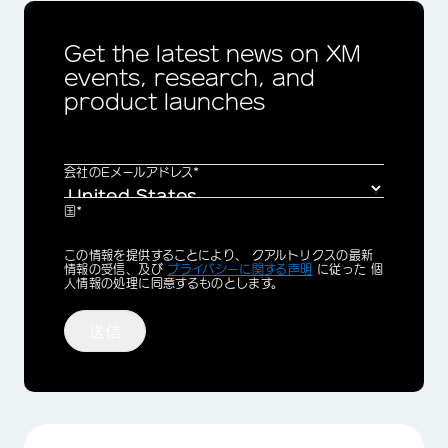
Get the latest news on XM
events, research, and
product launches
会社のEメールアドレス*
国*
Privacy
この情報を提供することにより、 クアルトリクスの最新
Optin
情報の受信、及び
プライバシーに関する声明
に従った 個
人情報の処理に同意するものとします。
送信