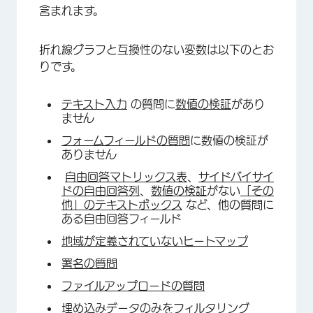
含まれます。
折れ線グラフと互換性のない変数は以下のとお
りです。
×
テキスト入力
の質問に
数値の検証
があり
ません
フォームフィールドの質問
に数値の検証が
ありません
自由回答マトリックス表
、
サイドバイサイ
ドの自由回答列
、
数値の検証
がない
「その
他」のテキストボックス
など、他の質問に
ある自由回答フィールド
地域が定義されていないヒートマップ
署名の質問
ファイルアップロードの質問
埋め込みデータのみをフィルタリング