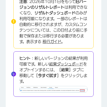
注意
: 2026年10月1日をもって
旧バー
カスタマイゼーションオプション
ジョンのリザルトレポート
は利用できな
くなり、
リザルトダッシュボード
のみが
互換性のないフィールド
利用可能になります。一部のレポートは
自動的に移行されますが、カスタムコン
テンツについては、この日付より前に手
動で保存または移行する必要がありま
す。表示する
移行ガイド
。
ヒント：
新しいバージョンの結果が利用
可能です。新しい
結果ダッシュボード
を
オプトインするには、
［結果］
タブに
移動して
［今すぐ試す］
をクリックしま
す。