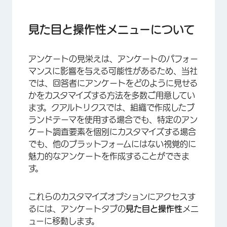
見た目と操作性メニューについて
プロジェクトの外観をカスタマイズする
見た目と操作性メニューについて
さまざまなプロジェクトで見た目と操作性をカス
タマイズする
アンケートの見栄えは、アンケートのパフォー
マンスに影響を与える可能性があるため、当社
FAQs
では、回答者にアンケートをどのように見せる
かをカスタマイズする方法を多数ご用意してい
ます。クアルトリクスでは、組織で作成したブ
ランドテーマを使用する場合でも、特定のアン
ケート調査要素を個別にカスタマイズする場合
でも、他のプラットフォームにはない視覚的に
魅力的なアンケートを作成することができま
す。
これらのカスタマイズオプションにアクセスす
るには、アンケートタブの
見た目と操作性
メニ
ューに移動します。