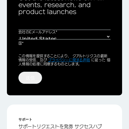
events, research, and
product launches
会社のEメールアドレス*
国*
Privacy
この情報を提供することにより、 クアルトリクスの最新
Optin
情報の受信、及び
プライバシーに関する声明
に従った 個
人情報の処理に同意するものとします。
送信
サポート
サポートリクエストを発券 サクセスハブ