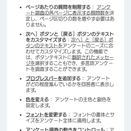
ページあたりの質問を制限する：
アンケ
ート調査の各ページに表示する質問数を
決
定し、ページ区切りの数を増やす必要はあ
りません。
次へ］ボタンと［戻る］ボタンのテキスト
をカスタマイズする：
次へ］と［戻る］ボ
タンのテキストを
アンケートのニーズに合
わせてカスタマイズします。この機能で
は、ボタンテキストに
翻訳されたメッセー
ジを
選択することもでき、多言語アンケー
トを調査することができます。
プログレスバーを
追加する：
アンケート
がどの程度進んでいるかを回答者に表示し
ます。
色を
変える：
アンケートの主色と副色を
設定します。
フォントを
変更する：
フォントの書体とサ
イズをアンケート全体に適用します。
アンケート調査の動きをコントロール：
ア