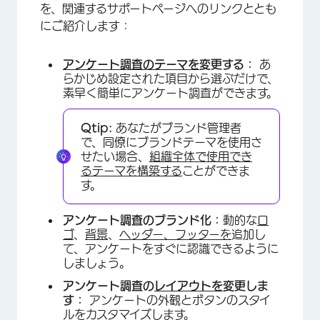
を、関連するサポートページへのリンクととも
にご紹介します：
×
アンケート調査のテーマを
変更する：
あ
らかじめ設定された項目から選ぶだけで、
素早く簡単にアンケート調査ができます。
Qtip:
あなたがブランド管理者
で、同僚にブランドテーマを使用さ
せたい場合、
組織全体で使用でき
るテーマを構築する
ことができま
す。
アンケート調査のブランド化：
動的な
ロ
ゴ
、
背景
、
ヘッダー、フッターを
追加し
て、アンケートをすぐに認識できるように
しましょう。
アンケート調査の
レイアウトを
変更しま
す：
アンケートの外観とボタンのスタイ
ルをカスタマイズします。