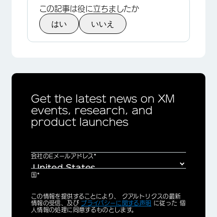
この記事は役に立ちましたか
はい
いいえ
Get the latest news on XM
events, research, and
product launches
会社のEメールアドレス*
国*
Privacy
この情報を提供することにより、 クアルトリクスの最新
Optin
情報の受信、及び
プライバシーに関する声明
に従った 個
人情報の処理に同意するものとします。