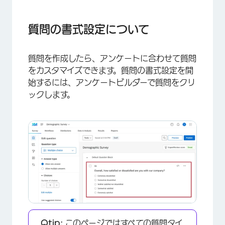
質問の書式設定について
質問文の編集
質問の書式設定について
選択肢の追加と編集
質問を作成したら、アンケートに合わせて質問
質問ラベルの編集
をカスタマイズできます。質問の書式設定を開
質問番号
始するには、アンケートビルダーで質問をクリ
ックします。
検証の追加
質問アクション
質問の動作
さまざまなプロジェクトタイプにおける質問のフ
ォーマット
FAQs
Qtip:
このページではすべての質問タイ