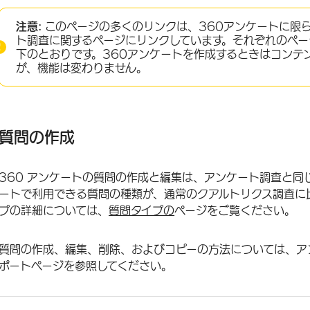
質問の作成
注意:
このページの多くのリンクは、360アンケートに限
質問の書式設定
ト調査に関するページにリンクしています。それぞれのペ
下のとおりです。360アンケートを作成するときはコンテ
表示ロジックのクイック追加
が、機能は変わりません。
回答の選択肢の書式設定
リッチコンテンツエディター
質問の作成
テキストの差し込み
検証＆回答要件
360 アンケートの質問の作成と編集は、アンケート調査と同
360レポートのための分析からのオプションの除外
ートで利用できる質問の種類が、通常のクアルトリクス調査に
プの詳細については、
質問タイプの
ページをご覧ください。
ページ区切りを追加
ブロックのオプション
質問の作成、編集、削除、およびコピーの方法については、ア
ポートページを参照してください。
FAQs