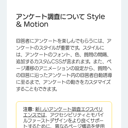
アンケート調査について Style & Motion
フォント
アンケート調査について Style
& Motion
色
カスタムCSSを追加
回答者にアンケートを楽しんでもらうには、ア
前景コントラスト
ンケートのスタイルが重要です。スタイルに
は、アンケートのフォント、色、質問の間隔、
質問の間隔
追加するカスタムCSSが含まれます。また、ペ
質問スタイルのオプション
ージ遷移のアニメーションの設定から、質問へ
の回答に沿ったアンケート内の回答者自動誘導
見た目と操作性。リッチコンテンツエディター
に至るまで、アンケートの動きをカスタマイズ
ページ遷移
することもできます。
オートフォーカス
注意:
新しいアンケート調査エクスペリ
オートアドバンス
エンスでは
、アクセシビリティとモバイ
FAQs
ルファーストデザインをより良くサポー
トするために、異なるページ構造を使用