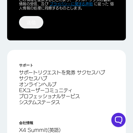
Optin
情報の受信、及び
プライバシーに関する声明
に従った 個
人情報の処理に同意するものとします。
送信
サポート
サポートリクエストを発券 サクセスハブ
サクセスハブ
オンラインヘルプ
EXユーザーコミュニティ
プロフェッショナルサービス
システムステータス
会社情報
X4 Summit(英語)