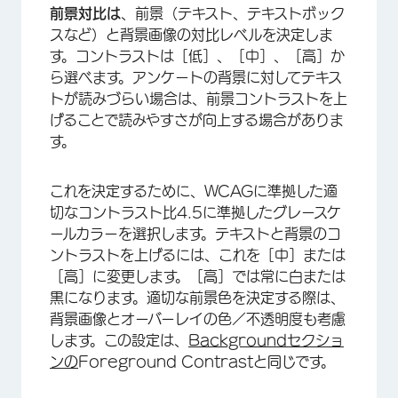
×
前景対比は
、前景（テキスト、テキストボック
スなど）と背景画像の対比レベルを決定しま
す。コントラストは［低］、［中］、［高］か
ら選べます。アンケートの背景に対してテキス
トが読みづらい場合は、前景コントラストを上
げることで読みやすさが向上する場合がありま
す。
これを決定するために、WCAGに準拠した適
切なコントラスト比4.5に準拠したグレースケ
ールカラーを選択します。テキストと背景のコ
ントラストを上げるには、これを［中］または
［高］に変更します。［高］では常に白または
黒になります。適切な前景色を決定する際は、
背景画像とオーバーレイの色／不透明度も考慮
します。この設定は、
Backgroundセクショ
ンの
Foreground Contrastと同じです。