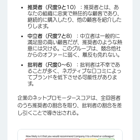
×
推奨者（尺度9と10）：
推奨者とは、あ
なたの組織に忠実で熱狂的な顧客であり、
継続的に購入したり、他の顧客を紹介した
りします。
中立者（尺度7と8）：
中立者は一般的に
満足度の高い顧客だが、推奨者のような熱
意には欠ける。このグループは、競合他社
からのオファーに弱く、離反も免れない。
批判者（尺度0～6）：
批判者は不幸であ
ることが多く、ネガティブな口コミによっ
てブランドを低下させる可能性がありま
す。
企業のネットプロモータースコアは、全回答者
のうち推奨者の割合を取り、批判者の割合を差
し引くことで導き出される。