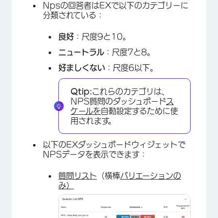
Npsの回答者はEXで以下のカテゴリーに
分類されている：
良好
：尺度9と10。
ニュートラル
：尺度7と8。
好ましくない
：尺度6以下。
Qtip:
これらのカテゴリは、
NPS質問のダッシュボード
ス
ケールを
自動設定するために使
用されます。
以下のEXダッシュボードウィジェットで
NPSデータを表示できます：
質問リスト
（横棒
バリエーションの
み）