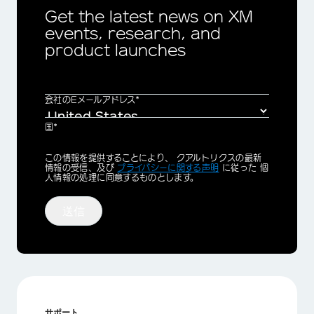
Get the latest news on XM
events, research, and
product launches
会社のEメールアドレス*
国*
Privacy
この情報を提供することにより、 クアルトリクスの最新
Optin
情報の受信、及び
プライバシーに関する声明
に従った 個
人情報の処理に同意するものとします。
送信
サポート