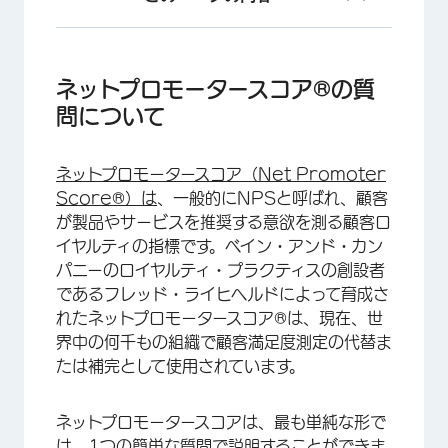
ネットプロモータースコア®の質問について
ネットプロモータースコア®の設定
ネットプロモータースコア®の質
問について
ネットプロモータースコア®のスコアリング
データ分析
ネットプロモータースコア（Net Promoter
EX プロジェクトに対する NPS の質問
Score®）は
、一般的にNPSと呼ばれ、顧客
が製品やサービスを推奨する意欲を測る顧客ロ
FAQs
イヤルティの指標です。ベイン・アンド・カン
パニーのロイヤルティ・プラクティスの創設者
であるフレッド・ライヒヘルドによって育成さ
れたネットプロモータースコア®は、現在、世
界中の何千もの組織で顧客満足度測定の代替ま
たは補完として使用されています。
ネットプロモータースコアは、最も単純な形で
は、1つの簡単な質問で説明することができま