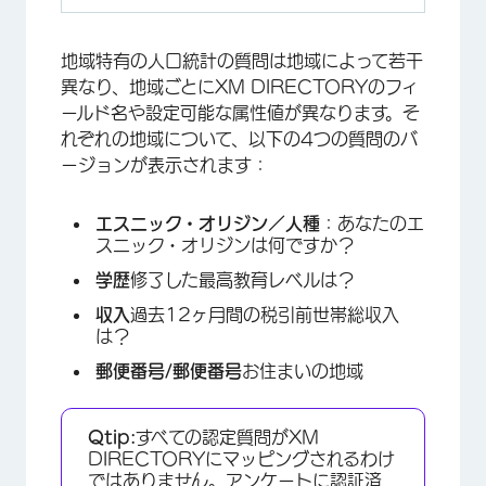
地域特有の人口統計の質問は地域によって若干
異なり、地域ごとにXM DIRECTORYのフィ
ールド名や設定可能な属性値が異なります。そ
れぞれの地域について、以下の4つの質問のバ
ージョンが表示されます：
エスニック・オリジン／人種
：あなたのエ
スニック・オリジンは何ですか？
学歴
修了した最高教育レベルは？
収入
過去12ヶ月間の税引前世帯総収入
は？
郵便番号/郵便番号
お住まいの地域
Qtip:
すべての認定質問がXM
DIRECTORYにマッピングされるわけ
ではありません。アンケートに認証済