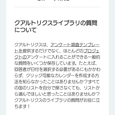
クアルトリクスライブラリの質問について
クアルトリクスライブラリから質問を追加する
クアルトリクスライブラリの質問
について
利用可能なコンテンツのカテゴリー
認定質問
クアルトリクスは、
アンケート調査テンプレー
認定人口統計学的質問
トを
提供するだけでなく、ほとんどの
プロジェ
クトの
アンケートに入れることができる一般的
カスタマイズできる認定質問
な質問をいくつか保存しています。たとえば、
強調表示
回答者が日付を選択する必要があるにもかかわ
らず、クリック可能なカレンダーを作成する方
法を知らなかったことはありませんか？すべて
の国のリストを自分で探さなくても、リストか
ら選んでほしいと思ったことはありませんか？
クアルトリクスのライブラリの質問がお役に立
ちます！