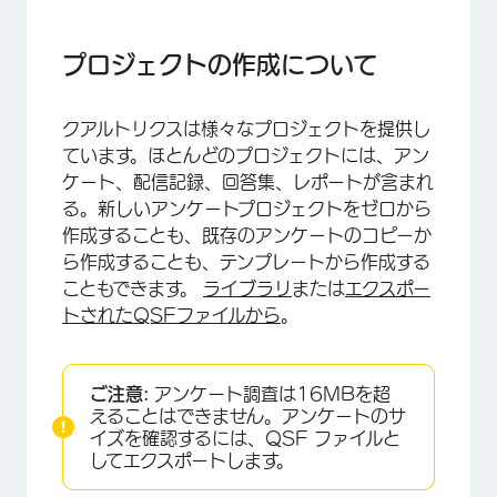
プロジェクトの作成について
カタログの閲覧
プロジェクトの作成について
新しいアンケートプロジェクトの作成
クアルトリクスは様々なプロジェクトを提供し
コピーからの作成
ています。ほとんどのプロジェクトには、アン
ライブラリからの作成
ケート、配信記録、回答集、レポートが含まれ
る。新しいアンケートプロジェクトをゼロから
ファイルからの作成
作成することも、既存のアンケートのコピーか
ガイド付きソリューションからのプロジェクト作
ら作成することも、テンプレートから作成する
成
こともできます。
ライブラリ
または
エクスポー
トされたQSFファイルから
。
テンプレートからの作成
プロジェクトタイプ
ご注意:
アンケート調査は16MBを超
FAQs
えることはできません。アンケートのサ
イズを確認するには、QSF ファイルと
してエクスポートします。