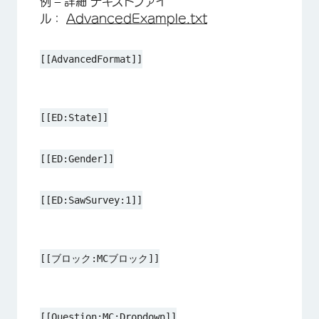
例 – 詳細 テキストファイ
ル：
AdvancedExample.txt
[[AdvancedFormat]]
[[ED:State]]
[[ED:Gender]]
[[ED:SawSurvey:1]]
[[ブロック:MCブロック]]
[[Question:MC:Dropdown]]