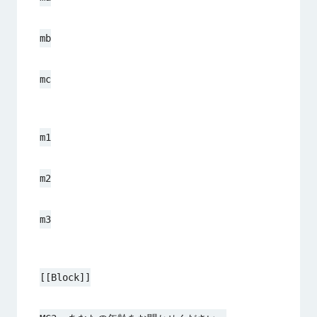
mb
mc
m1
m2
m3
[[Block]]