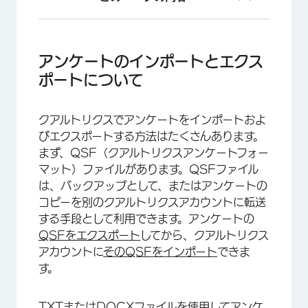
アンケートのインポートとエクスポートについて
アンケートをQSFとしてエクスポート
アンケートのインポートとエクス
ポートについて
QSFアンケートのインポート
標準形式のTXTまたはDOCXファイルの準備
クアルトリクスでアンケートをインポートおよ
高度な形式のTXTまたはDOCXファイルの準備
びエクスポートする方法はたくさんあります。
まず、QSF（クアルトリクスアンケートフォー
TXTまたはDOCXアンケートのインポート
マット）ファイルがあります。QSFファイル
アンケートをWord文書としてエクスポート
は、バックアップとして、またはアンケートの
コピーを別のクアルトリクスアカウントに転送
FAQs
する手段として利用できます。アンケートの
QSFをエクスポート
してから、クアルトリクス
アカウントに
そのQSFをインポート
できま
す。
TXTまたはDOCXファイルを使用してアンケ