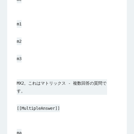
m1
m2
m3
MX2。これはマトリックス - 複数回答の質問で
す。
[[MultipleAnswer]]
ma