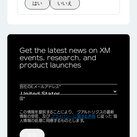
はい
いいえ
Get the latest news on XM
events, research, and
product launches
会社のEメールアドレス*
国*
Privacy
この情報を提供することにより、 クアルトリクスの最新
Optin
情報の受信、及び
プライバシーに関する声明
に従った 個
人情報の処理に同意するものとします。
送信