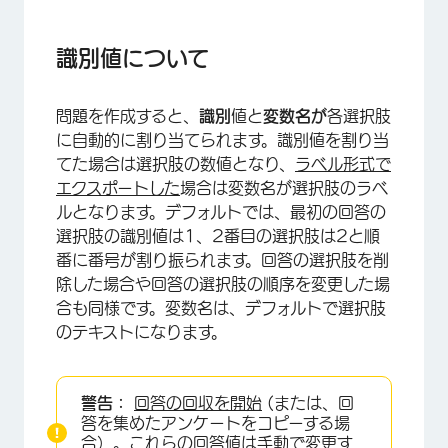
識別値について
識別値の割り当て順序
識別値について
使用できる識別値
問題を作成すると、
識別
値と
変数名が
各選択肢
識別値の割り当てと変数名の変更
に自動的に割り当てられます。識別値を割り当
識別値を割り当て直す
てた場合は選択肢の数値となり、
ラベル形式で
エクスポートした
場合は変数名が選択肢のラベ
質問のエクスポートタグ
ルとなります。デフォルトでは、最初の回答の
識別値を割り当てられる質問
選択肢の識別値は1、2番目の選択肢は2と順
番に番号が割り振られます。回答の選択肢を削
データ辞書のエクスポート
除した場合や回答の選択肢の順序を変更した場
合も同様です。変数名は、デフォルトで選択肢
異なるプロジェクトタイプにおける識別値の割り
のテキストになります。
当て
FAQs
警告：
回答の回収を開始
(または、回
答を集めたアンケートをコピーする場
合）。これらの回答値は手動で変更す